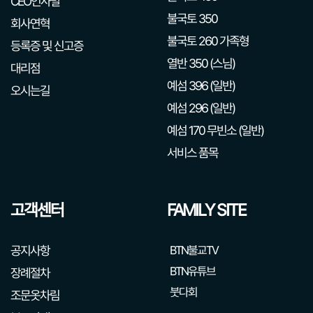
CEO인사말
불국토 350
회사연혁
불국토 260 가족형
등록증 및 신고증
열반 350 (스님)
대리점
예섬 396 (일반)
오시는길
예섬 296 (일반)
예섬 170 무빈소 (일반)
서비스 품목
고객센터
FAMILY SITE
공지사항
BTN불교TV
BTN유튜브
장례절차
붓다회
조문옷차림