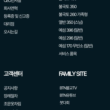
CEO인사말
불국토 350
회사연혁
불국토 260 가족형
등록증 및 신고증
열반 350 (스님)
대리점
예섬 396 (일반)
오시는길
예섬 296 (일반)
예섬 170 무빈소 (일반)
서비스 품목
고객센터
FAMILY SITE
공지사항
BTN불교TV
BTN유튜브
장례절차
붓다회
조문옷차림