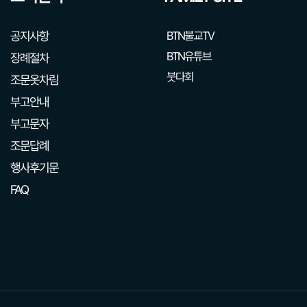
공지사항
BTN불교TV
BTN유튜브
장례절차
붓다회
조문옷차림
부고안내
부고문자
조문답례
행사후기문
FAQ