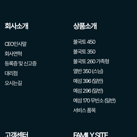
회사소개
상품소개
불국토 450
CEO인사말
불국토 350
회사연혁
불국토 260 가족형
등록증 및 신고증
열반 350 (스님)
대리점
예섬 396 (일반)
오시는길
예섬 296 (일반)
예섬 170 무빈소 (일반)
서비스 품목
고객센터
FAMILY SITE