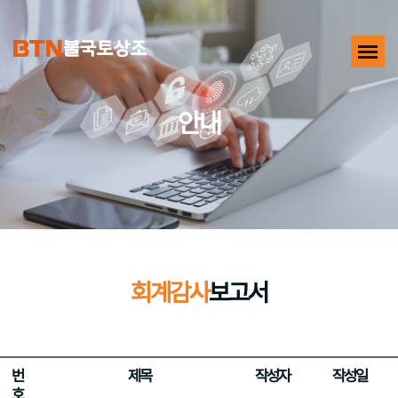
안내
회계감사
보고서
번
제목
작성자
작성일
호