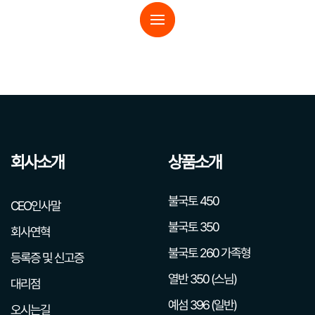
회사소개
상품소개
불국토 450
CEO인사말
불국토 350
회사연혁
불국토 260 가족형
등록증 및 신고증
열반 350 (스님)
대리점
예섬 396 (일반)
오시는길