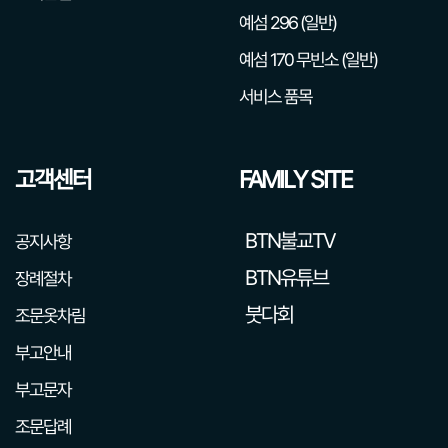
예섬 296 (일반)
예섬 170 무빈소 (일반)
서비스 품목
고객센터
FAMILY SITE
BTN불교TV
공지사항
BTN유튜브
장례절차
붓다회
조문옷차림
부고안내
부고문자
조문답례