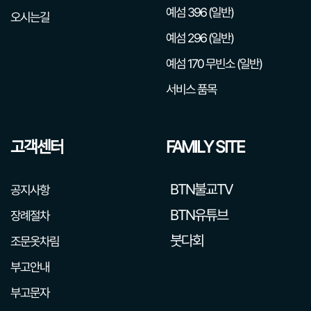
예섬 396 (일반)
오시는길
예섬 296 (일반)
예섬 170 무빈소 (일반)
서비스 품목
고객센터
FAMILY SITE
BTN불교TV
공지사항
BTN유튜브
장례절차
붓다회
조문옷차림
부고안내
부고문자