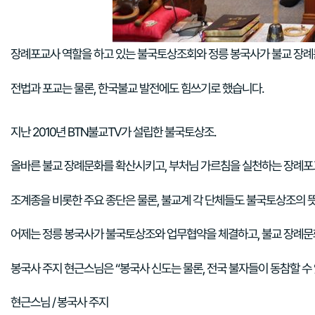
장례포교사 역할을 하고 있는 불국토상조회와 정릉 봉국사가 불교 장례
전법과 포교는 물론, 한국불교 발전에도 힘쓰기로 했습니다.
지난 2010년 BTN불교TV가 설립한 불국토상조.
올바른 불교 장례문화를 확산시키고, 부처님 가르침을 실천하는 장례포
조계종을 비롯한 주요 종단은 물론, 불교계 각 단체들도 불국토상조의 
어제는 정릉 봉국사가 불국토상조와 업무협약을 체결하고, 불교 장례문
봉국사 주지 현근스님은 “봉국사 신도는 물론, 전국 불자들이 동참할 
현근스님 / 봉국사 주지