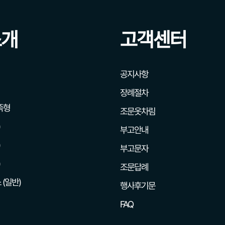
소개
고객센터
공지사항
장례절차
족형
조문옷차림
부고안내
부고문자
조문답례
 (일반)
행사후기문
FAQ