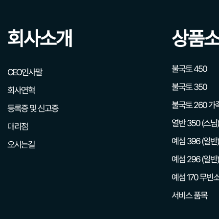
회사소개
상품
불국토 450
CEO인사말
불국토 350
회사연혁
불국토 260 가
등록증 및 신고증
열반 350 (스님)
대리점
예섬 396 (일반)
오시는길
예섬 296 (일반)
예섬 170 무빈소
서비스 품목