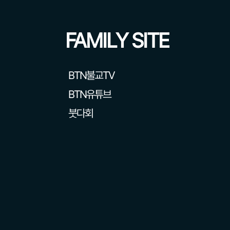
FAMILY SITE
BTN불교TV
BTN유튜브
붓다회