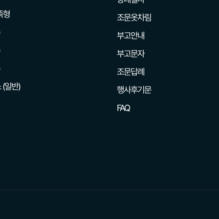
족형
조문옷차림
부고안내
부고문자
조문답례
 (일반)
행사후기문
FAQ