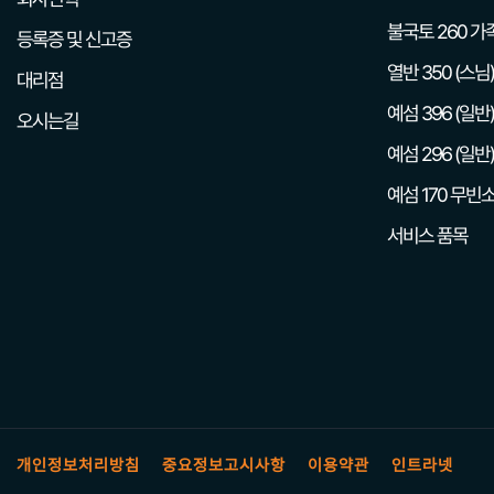
불국토 260 가
등록증 및 신고증
열반 350 (스님)
대리점
예섬 396 (일반)
오시는길
예섬 296 (일반)
예섬 170 무빈소
서비스 품목
개인정보처리방침
중요정보고시사항
이용약관
인트라넷