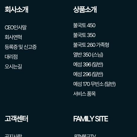
회사소개
상품소개
불국토 450
CEO인사말
불국토 350
회사연혁
불국토 260 가족형
등록증 및 신고증
열반 350 (스님)
대리점
예섬 396 (일반)
오시는길
예섬 296 (일반)
예섬 170 무빈소 (일반)
서비스 품목
고객센터
FAMILY SITE
공지사항
BTN불교TV