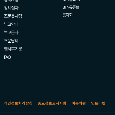
BTN유튜브
장례절차
붓다회
조문옷차림
부고안내
부고문자
조문답례
행사후기문
FAQ
개인정보처리방침
중요정보고시사항
이용약관
인트라넷